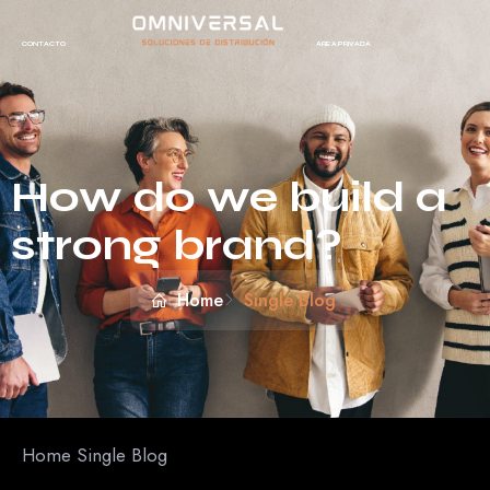
CONTACTO
ÁREA PRIVADA
How do we build a
strong brand?
Home
Single Blog
Home Single Blog